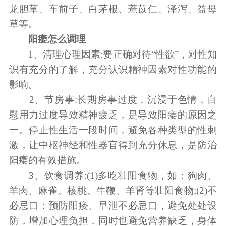
龙胆草、车前子、白茅根、薏苡仁、泽泻、益母
草等。
阳痿怎么调理
1、清理心理因素:要正确对待“性欲”，对性知
识有充分的了解，充分认识精神因素对性功能的
影响。
2、节房事:长期房事过度，沉浸于色情，自
慰用力过度导致精神疲乏，是导致阳痿的原因之
一。停止性生活一段时间，避免各种类型的性刺
激，让中枢神经和性器官得到充分休息，是防治
阳痿的有效措施。
3、饮食调养:(1)多吃壮阳食物，如：狗肉、
羊肉、麻雀、核桃、牛鞭、羊肾等壮阳食物;(2)不
必忌口：预防阳痿、早泄不必忌口，避免处处设
防，增加心理负担，同时也避免营养缺乏，身体