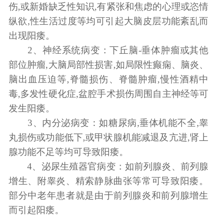
伤,或新婚缺乏性知识,有紧张和焦虑的心理或恣情
纵欲,性生活过度等均可引起大脑皮层功能紊乱而
出现阳痿。
2、神经系统病变：下丘脑-垂体肿瘤或其他
部位肿瘤,大脑局部性损害,如局限性癫痫、脑炎、
脑出血压迫等,脊髓损伤、脊髓肿瘤,慢性酒精中
毒,多发性硬化症,盆腔手术损伤周围自主神经等可
发生阳痿。
3、内分泌病变：如糖尿病,垂体机能不全,睾
丸损伤或功能低下,或甲状腺机能减退及亢进,肾上
腺功能不足等均可导致阳痿。
4、泌尿生殖器官病变：如前列腺炎、前列腺
增生、附睾炎、精索静脉曲张等常可导致阳痿。
部分中老年患者就是由于前列腺炎和前列腺增生
而引起阳痿。